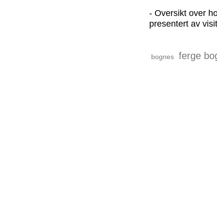
- Oversikt over h
presentert av vis
ferge bo
bognes