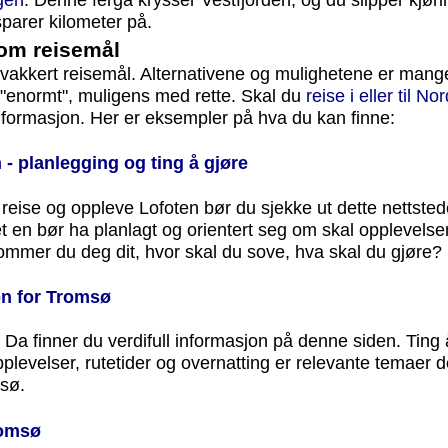
sparer kilometer på.
om reisemål
vakkert reisemål. Alternativene og mulighetene er mang
 "enormt", muligens med rette. Skal du
reise i eller til N
formasjon. Her er eksempler på hva du kan finne:
- planlegging og ting å gjøre
 reise og oppleve Lofoten bør du sjekke ut dette nettstede
t en bør ha planlagt og orientert seg om skal opplevelse
mmer du deg dit, hvor skal du sove, hva skal du gjøre?
on for Tromsø
? Da finner du verdifull informasjon på denne siden. Ting 
pplevelser, rutetider og overnatting er relevante temaer 
msø.
romsø