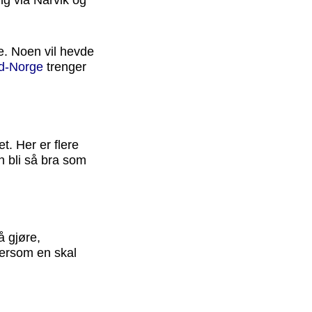
e. Noen vil hevde
ord-Norge
trenger
t. Her er flere
n bli så bra som
å gjøre,
dersom en skal