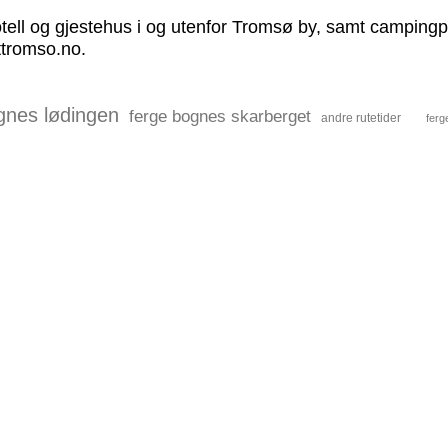
otell og gjestehus i og utenfor Tromsø by, samt campingpl
ittromso.no.
gnes lødingen
ferge bognes skarberget
andre rutetider
ferg