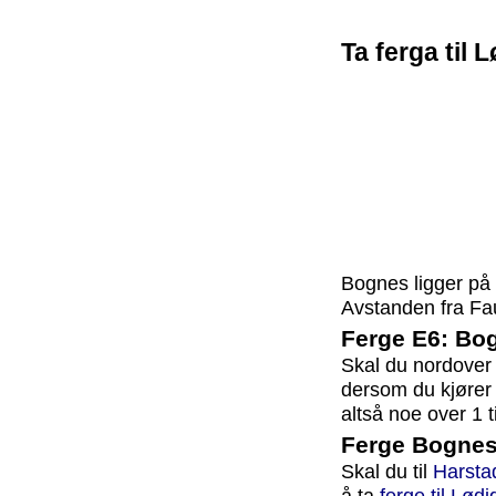
Ta ferga til 
Bognes ligger p
Avstanden fra Faus
Ferge E6: Bog
Skal du nordover
dersom du kjører 
altså noe over 1 t
Ferge Bognes
Skal du til
Harsta
å ta
ferge til Lød