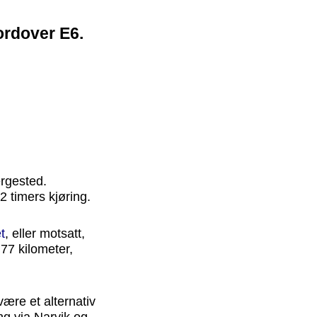
nordover E6.
ergested.
2 timers kjøring.
t
, eller motsatt,
77 kilometer,
være et alternativ
ng via Narvik og