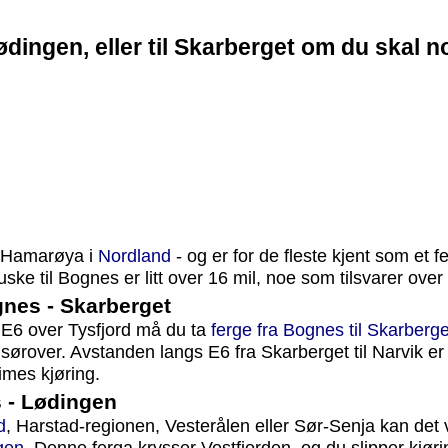
Lødingen, eller til Skarberget om du skal 
å Hamarøya i
Nordland
- og er for de fleste kjent som et f
ke til Bognes er litt over 16 mil, noe som tilsvarer over 
nes - Skarberget
 E6 over Tysfjord må du ta
ferge fra Bognes til Skarberge
sørover. Avstanden langs E6 fra Skarberget til Narvik er 
imes kjøring.
 - Lødingen
d
, Harstad-regionen, Vesterålen eller Sør-Senja kan det 
igen
. Denne ferga krysser Vestfjorden, og du slipper kjøri