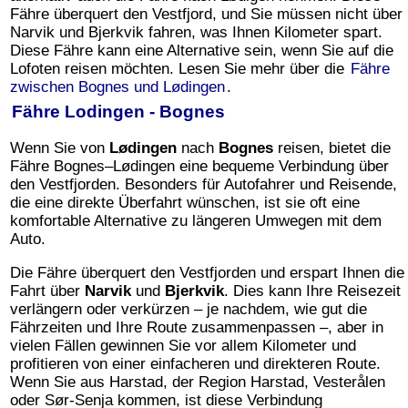
Fähre überquert den Vestfjord, und Sie müssen nicht über
Narvik und Bjerkvik fahren, was Ihnen Kilometer spart.
Diese Fähre kann eine Alternative sein, wenn Sie auf die
Lofoten reisen möchten. Lesen Sie mehr über die
Fähre
zwischen Bognes und Lødingen
.
Fähre Lodingen - Bognes
Wenn Sie von
Lødingen
nach
Bognes
reisen, bietet die
Fähre Bognes–Lødingen eine bequeme Verbindung über
den Vestfjorden. Besonders für Autofahrer und Reisende,
die eine direkte Überfahrt wünschen, ist sie oft eine
komfortable Alternative zu längeren Umwegen mit dem
Auto.
Die Fähre überquert den Vestfjorden und erspart Ihnen die
Fahrt über
Narvik
und
Bjerkvik
. Dies kann Ihre Reisezeit
verlängern oder verkürzen – je nachdem, wie gut die
Fährzeiten und Ihre Route zusammenpassen –, aber in
vielen Fällen gewinnen Sie vor allem Kilometer und
profitieren von einer einfacheren und direkteren Route.
Wenn Sie aus Harstad, der Region Harstad, Vesterålen
oder Sør-Senja kommen, ist diese Verbindung